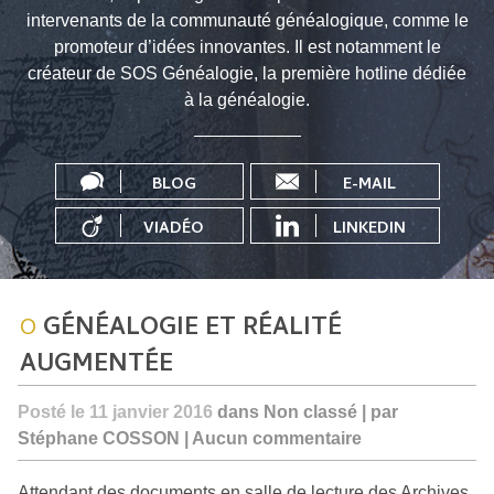
intervenants de la communauté généalogique, comme le
promoteur d’idées innovantes. Il est notamment le
créateur de SOS Généalogie, la première hotline dédiée
à la généalogie.
BLOG
E-MAIL
VIADÉO
LINKEDIN
GÉNÉALOGIE ET RÉALITÉ
AUGMENTÉE
Posté le 11 janvier 2016
dans Non classé | par
Stéphane COSSON |
Aucun commentaire
Attendant des documents en salle de lecture des Archives