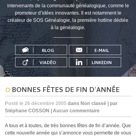
intervenants de la communauté généalogique, comme le
promoteur d’idées innovantes. Il est notamment le
créateur de SOS Généalogie, la première hotline dédiée
à la généalogie.
BLOG
E-MAIL
VIADÉO
LINKEDIN
BONNES FÊTES DE FIN D’ANNÉE
Posté le 26 décembre 2005
dans Non classé | par
Stéphane COSSON |
Aucun commentaire
A tous et à toutes, de très bonnes fêtes de fin d’année. Que
cette nouvelle année qui s’annonce vous permette de vous